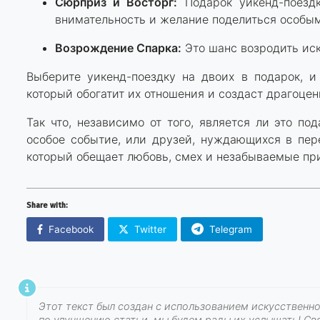
Сюрприз и Восторг:
Подарок уикенд-поездк
внимательность и желание поделиться особы
Возрождение Спарка:
Это шанс возродить иск
Выберите уикенд-поездку на двоих в подарок, и
который обогатит их отношения и создаст драгоце
Так что, независимо от того, является ли это п
особое событие, или друзей, нуждающихся в пере
который обещает любовь, смех и незабываемые пр
Share with:
Facebook
Twitter
Telegram
Этот текст был создан с использованием искусственно
по улучшению статьи, мы будем рады их услышать! Свя