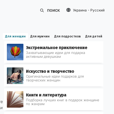
Украина - Русский
ПОИСК
United States - English
Україна - Українська
для женщин
для мужчин
для подростков
для детей
Экстремальное приключение
Захватывающие идеи для подарка
активным девушкам
Искусство и творчество
Оригинальные идеи подарков для
творческих женщин
Книги и литература
Подборка лучших книг в подарок женщине
те
по жанрам
 и