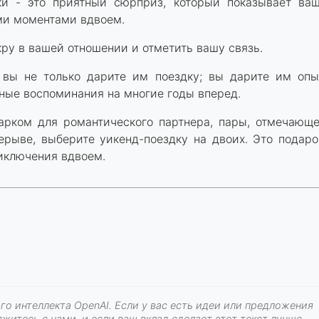
и - это приятный сюрприз, который показывает ва
ми моментами вдвоем.
ру в вашей отношении и отметить вашу связь.
 вы не только дарите им поездку; вы дарите им опы
нные воспоминания на многие годы вперед.
одарком для романтического партнера, пары, отмечающ
рыве, выберите уикенд-поездку на двоих. Это подаро
иключения вдвоем.
го интеллекта OpenAI. Если у вас есть идеи или предложения
житесь с нами, и если ваш вклад сделает этот текст лучше,