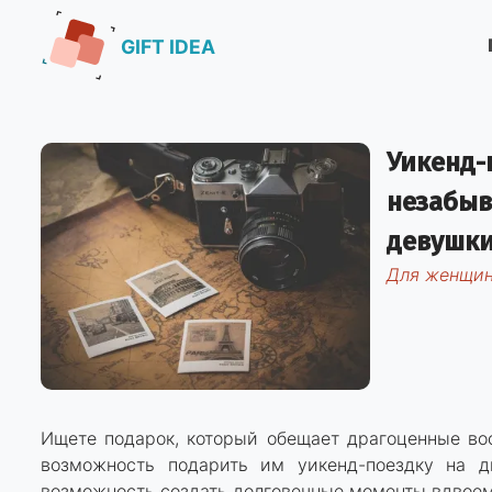
GIFT IDEA
Уикенд-
незабыв
девушк
для женщи
Ищете подарок, который обещает драгоценные во
возможность подарить им уикенд-поездку на д
возможность создать долговечные моменты вдвоем